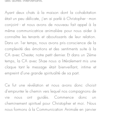
des autres intervenants.
Ayant deux chats à la maison dont la cohabitation
était un peu délicate, j'en ai parlé à Christopher - mon
conjoint - et nous avons de nouveau fait appel à la
même communicatrice animalière pour nous aider à
connaître les tenants et aboutissants de leur relation.
Dans un 1er temps, nous avons pris conscience de la
complexité des émotions et des sentiments suite à la
CA avec Chester, notre petit dernier. Et dans un 2ème
temps, la CA avec Shae nous a littéralement mis une
claque tant le message était bienveillant, intime et
empreint d'une grande spiritualité de sa part.
Ce fut une révélation et nous avons donc choisit
d'emprunter le chemin vers lequel nos compagnons de
vie nous ont guidés. Commence donc un
cheminement spirituel pour Christopher et moi. Nous
nous formons à la Communication Animale en janvier