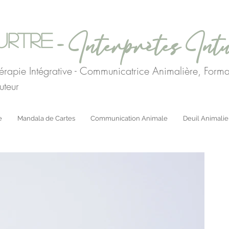
- Interprètes Intu
urtre
érapie Intégrative - Communicatrice Animalière, For
uteur
e
Mandala de Cartes
Communication Animale
Deuil Animalie