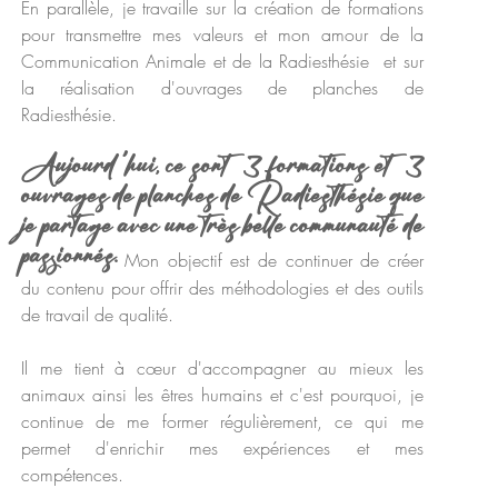
En parallèle, je travaille sur la création de formations
pour transmettre mes valeurs et mon amour de la
Communication Animale et de la Radiesthésie et sur
la réalisation d'ouvrages de planches de
Radiesthésie.
Aujourd 'hui, ce sont 3 formations et 3
ouvrages de planches de Radiesthésie que
je partage avec une très belle communauté de
passionnés.
Mon objectif est de continuer
de créer
du contenu pour offrir des méthodologies et des outils
de travail de qualité.
Il me tient à cœur d'accompagner au mieux les
animaux ainsi les êtres humains et c'est pourquoi, je
continue de me former régulièrement, ce qui me
permet d'enrichir mes expériences et mes
compétences.