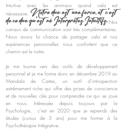
Intuitive avec les animaux quand cela est
Notre duo est une force, et c'est
nécessaire.
de ce duo qu'est né Interprètes Intuitifs.
Nos
canaux de communication sont très complémentaires.
Nous avons la chance de partager cela et nos
expériences personnelles nous confortent que ce
chemin est le notre.
Je me tourne vers des outils de développement
personnel et je me forme donc en décembre 2019 au
Mandala de Cartes, un outil d'introspection
extrêmement riche qui offre des prises de conscience
et de nouvelles clés pour comprendre ce qui se joue
en nous.
Intéressée depuis toujours par la
Psychologie,
c'est en 2020 que je reprends d
es
études (cursus de 3 ans) pour me former à la
P
sychothérapie Intégrative.