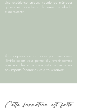
Une expérience unique, nourrie de méthodes
qui éclairent votre façon de penser, de réfléchir
et de ressentir.
Vous disposez de cet accès pour une durée
illimitée ce qui vous permet d’y revenir comme
vous le voulez et de suivre votre propre rythme
peu importe l'endroit où vous vous trouvez.
Cette formation est faite