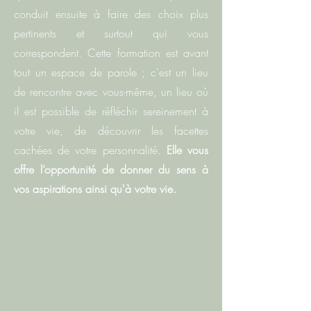
conduit ensuite à faire des choix plus
pertinents et surtout qui vous
correspondent. Cette formation est avant
tout un espace de parole ; c'est un lieu
de rencontre avec vous-même, un lieu où
il est possible de réfléchir sereinement à
votre vie, de découvrir les facettes
cachées de votre personnalité.
Elle vous
offre l’opportunité de donner du sens à
vos aspirations ainsi qu'à votre vie.