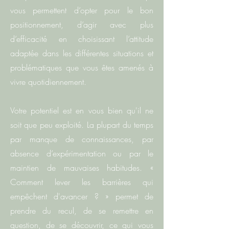
vous permettent d’opter pour le bon
positionnement, d’agir avec plus
d’efficacité en choisissant l’attitude
adaptée dans les différentes situations et
problématiques que vous êtes amenés à
vivre quotidiennement.
Votre potentiel est en vous bien qu'il ne
soit que peu exploité. La plupart du temps
par manque de connaissances, par
absence d’expérimentation ou par le
maintien de mauvaises habitudes. «
Comment lever les barrières qui
empêchent d'avancer ? »
permet de
prendre du recul, de se remettre en
question, de se découvrir, ce qui vous