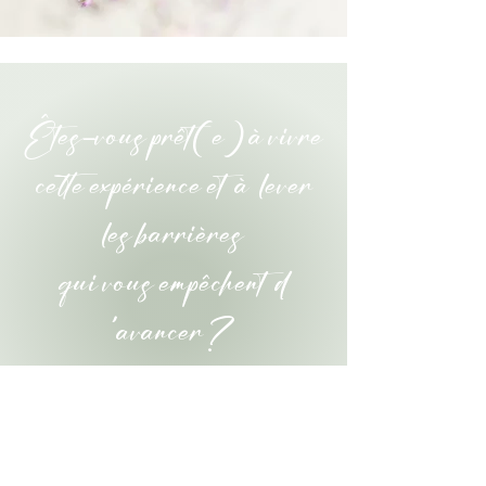
Êtes-vous prêt(e) à vivre
cette expérience et à lever
les barrières
qui
vous
empêchent d
'avancer ?
Rejoignez-nous, il est temps de
découvrir les richesses qui se
trouvent en vous !