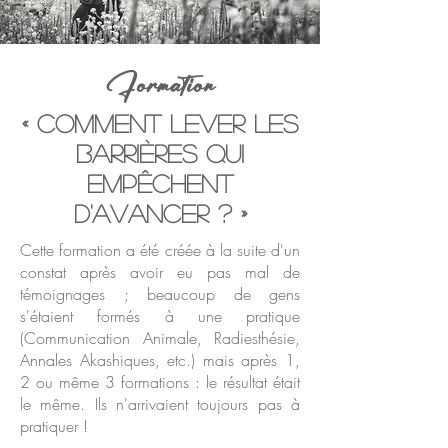
Fo
rmation
«
Commen
t lev
e
r les
barrières qui
empêchent
d'avancer ? »
Cette formation a été créée à la suite d'un
constat après avoir eu pas mal de
témoignages ; beaucoup de gens
s'étaient formés à une pratique
(Communication Animale, Radiesthésie,
Annales Akashiques, etc.) mais après 1,
2 ou même 3 formations : le résultat était
le même. Ils n'arrivaient toujours pas à
pratiquer !