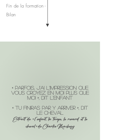
Fin de la formation -
Bilan
« PARFOIS, J'AI L'IMPRESSION QUE
VOUS CROYEZ EN MOI PLUS QUE
MOI
»
, dit l'enfant
«
tu finiras par y arriver », dit
le cheval
Extrait de
l 'enfant, la taupe, le renard et le
«
cheval
de Charlie Mackesy
»