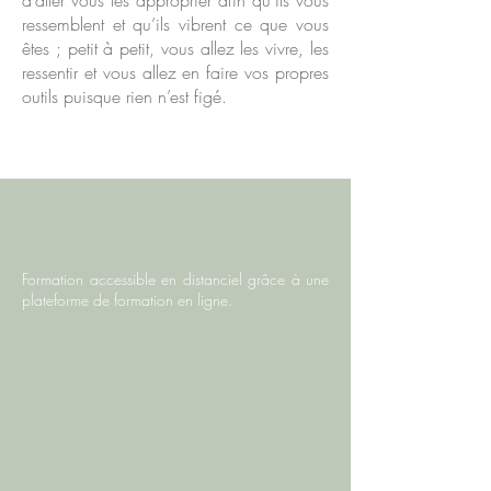
d’aller vous les approprier afin qu’ils vous
ressemblent et qu’ils vibrent ce que vous
êtes ; petit à petit, vous allez les vivre, les
ressentir et vous allez en faire vos propres
outils puisque rien n’est figé.
Formation accessible en distanciel grâce à une
plateforme de formation en ligne.