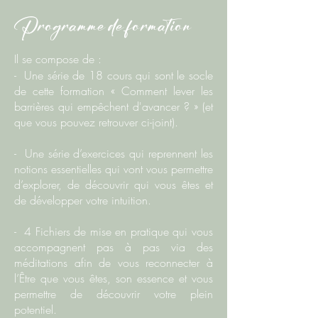
Programme de formation
Il se compose de :
- Une série de 18 cours qui sont le socle
de cette formation
« Comment lever les
barrières qui empêchent d'avancer ? »
(et
que vous pouvez retrouver ci-joint).
- Une série d’exercices qui reprennent les
notions essentielles qui vont vous permettre
d’explorer, de découvrir qui vous êtes et
de développer votre intuition.
- 4 Fichiers de mise en pratique qui vous
accompagnent pas à pas via des
méditations afin de vous reconnecter à
l’Être que vous êtes, son essence et vous
permettre de découvrir votre plein
potentiel.