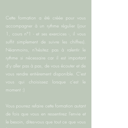
Cette formation a été créée pour vous
accompagner à un rythme régulier (jour
1, cours n°1 - et ses exercices -, il vous
suffit simplement de suivre les chiffres).
Néanmoins, n’hésitez pas à ralentir le
rythme si nécessaire car il est important
d'y aller pas à pas, de vous écouter et de
vous rendre entièrement disponible. C'est
vous qui choisissez lorsque c'est le
moment :)
Vous pourrez refaire cette formation autant
de fois que vous en ressentirez l’envie et
le besoin, dites-vous que tout ce que vous