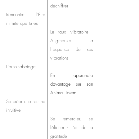
déchiffrer
Rencontre l'Être
illimité que tu es
Le taux vibratoire -
Augmenter la
fréquence de ses
vibrations
L'auto-sabotage
En apprendre
davantage sur son
Animal Totem
Se créer une routine
intuitive
Se remercier, se
féliciter - L'art de la
gratitude