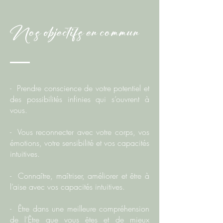
Nos objectifs en commun
- Prendre conscience de votre potentiel et
des possibilités infinies qui s’ouvrent à
vous.
- Vous reconnecter avec votre corps, vos
émotions, votre sensibilité et vos capacités
intuitives.
- Connaître, maîtriser, améliorer et être à
l’aise avec vos capacités intuitives.
- Être dans une meilleure compréhension
de l’Être que vous êtes et de mieux